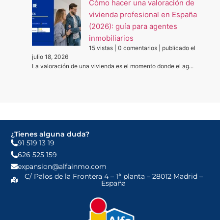
Cómo hacer una valoración de
vivienda profesional en España
(2026): guía para agentes
inmobiliarios
15 vistas
|
0 comentarios
|
publicado el
julio 18, 2026
La valoración de una vivienda es el momento donde el ag...
¿Tienes alguna duda?
91 519 13 19
626 525 159
expansion@alfainmo.com
C/ Palos de la Frontera 4 – 1ª planta – 28012 Madrid –
España