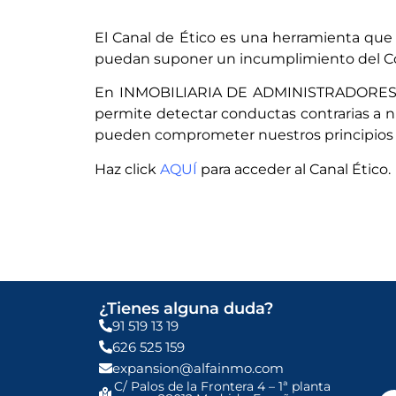
El Canal de Ético es una herramienta que
puedan suponer un incumplimiento del Cód
En INMOBILIARIA DE ADMINISTRADORES ALF
permite detectar conductas contrarias a n
pueden comprometer nuestros principios 
Haz click
AQUÍ
para acceder al Canal Ético.
¿Tienes alguna duda?
91 519 13 19
626 525 159
expansion@alfainmo.com
C/ Palos de la Frontera 4 – 1ª planta