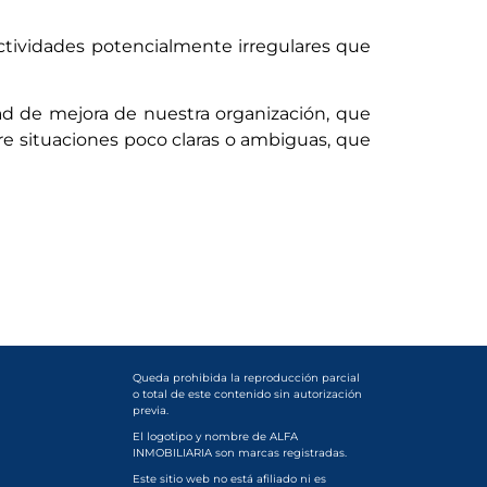
ctividades potencialmente irregulares que
 de mejora de nuestra organización, que
re situaciones poco claras o ambiguas, que
Queda prohibida la reproducción parcial
o total de este contenido sin autorización
previa.
El logotipo y nombre de ALFA
INMOBILIARIA son marcas registradas.
Este sitio web no está afiliado ni es