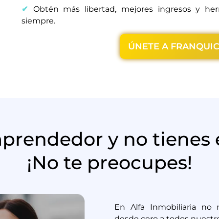
✔
Obtén más libertad, mejores ingresos y herr
siempre.
ÚNETE A FRANQUIC
prendedor y no tienes 
¡No te preocupes!
En Alfa Inmobiliaria no 
desde cero a todos nuestr