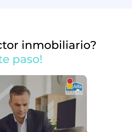
ctor inmobiliario?
te paso!