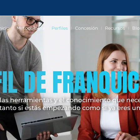
nicio
Metodología
Perfiles
Concesión
Recursos
Blo
IL DE FRANQUI
as herramientas y el conocimiento que neces
 tanto si estás empezando como si ya eres un 