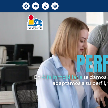
I
PERF
En
Alfa Inmobiliaria
te damos l
adaptamos a tu perfil,