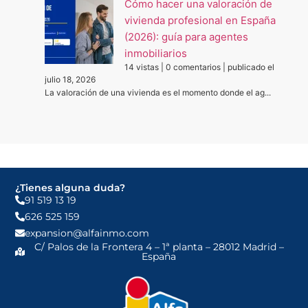
Cómo hacer una valoración de
vivienda profesional en España
(2026): guía para agentes
inmobiliarios
14 vistas
|
0 comentarios
|
publicado el
julio 18, 2026
La valoración de una vivienda es el momento donde el ag...
¿Tienes alguna duda?
91 519 13 19
626 525 159
expansion@alfainmo.com
C/ Palos de la Frontera 4 – 1ª planta – 28012 Madrid –
España