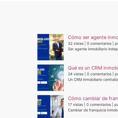
Cómo ser agente inmob
32 vistas
|
0 comentarios
|
p
Ser agente inmobiliario inde
Qué es un CRM inmobil
24 vistas
|
0 comentarios
|
p
Un CRM inmobiliario centraliz
Cómo cambiar de franq
17 vistas
|
0 comentarios
|
pu
Cambiar de franquicia inmobil