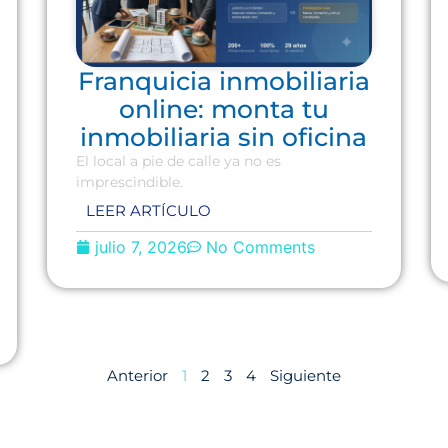
Franquicia inmobiliaria
online: monta tu
inmobiliaria sin oficina
El local a pie de calle ya no es
imprescindible.
LEER ARTÍCULO
julio 7, 2026
No Comments
Anterior
1
2
3
4
Siguiente