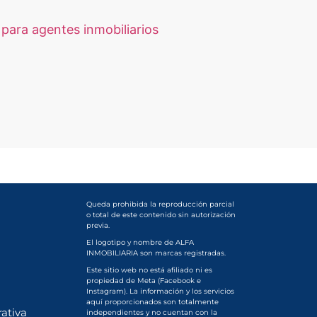
para agentes inmobiliarios
Queda prohibida la reproducción parcial
o total de este contenido sin autorización
previa.
El logotipo y nombre de ALFA
INMOBILIARIA son marcas registradas.
Este sitio web no está afiliado ni es
propiedad de Meta (Facebook e
Instagram). La información y los servicios
aquí proporcionados son totalmente
ativa
independientes y no cuentan con la