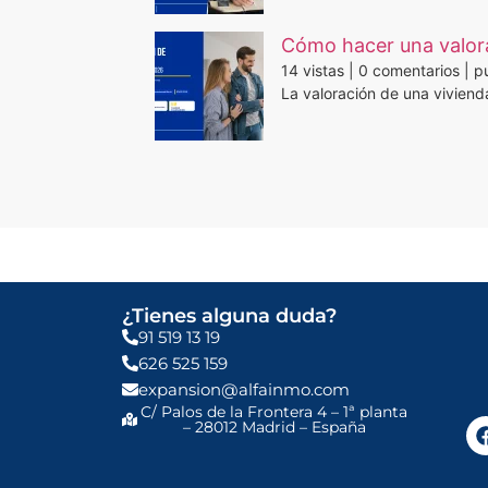
Cómo hacer una valora
14 vistas
|
0 comentarios
|
pu
La valoración de una viviend
¿Tienes alguna duda?
91 519 13 19
626 525 159
expansion@alfainmo.com
C/ Palos de la Frontera 4 – 1ª planta
– 28012 Madrid – España