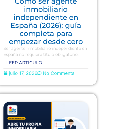
Cómo ser agente
inmobiliario
independiente en
España (2026): guía
completa para
empezar desde cero
Ser agente inmobiliario independiente en
España no requiere título obligatorio,
LEER ARTÍCULO
julio 17, 2026
No Comments