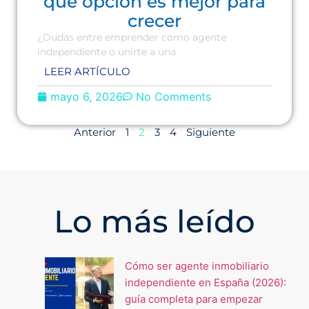
qué opción es mejor para
crecer
¿Dudas entre emprender como agente
independiente o unirte a una
LEER ARTÍCULO
mayo 6, 2026
No Comments
Anterior
1
2
3
4
Siguiente
Lo más leído
Cómo ser agente inmobiliario
independiente en España (2026):
guía completa para empezar