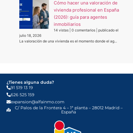
Cómo hacer una valoración de
vivienda profesional en España
(2026): guía para agentes
inmobiliarios
14 vistas
|
0 comentarios
|
publicado el
julio 18, 2026
La valoración de una vivienda es el momento donde el ag...
¿Tienes alguna duda?
91 519 13 19
626 525 159
expansion@alfainmo.com
C/ Palos de la Frontera 4 – 1ª planta – 28012 Madrid –
España