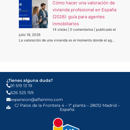
Cómo hacer una valoración de
vivienda profesional en España
(2026): guía para agentes
inmobiliarios
14 vistas
|
0 comentarios
|
publicado el
julio 18, 2026
La valoración de una vivienda es el momento donde el ag...
¿Tienes alguna duda?
91 519 13 19
626 525 159
expansion@alfainmo.com
C/ Palos de la Frontera 4 – 1ª planta – 28012 Madrid –
España