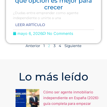
qué opción es mejor para
crecer
¿Dudas entre emprender como agente
independiente o unirte a una
LEER ARTÍCULO
mayo 6, 2026
No Comments
Anterior
1
2
3
4
Siguiente
Lo más leído
Cómo ser agente inmobiliario
independiente en España (2026):
guía completa para empezar