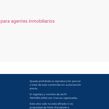
para agentes inmobiliarios
Queda prohibida la reproducción parcial
o total de este contenido sin autorización
previa.
El logotipo y nombre de ALFA
INMOBILIARIA son marcas registradas.
Este sitio web no está afiliado ni es
propiedad de Meta (Facebook e