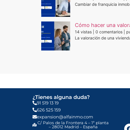
Cambiar de franquicia inmobil
Cómo hacer una valora
14 vistas
|
0 comentarios
|
pu
La valoración de una viviend
¿Tienes alguna duda?
91 519 13 19
626 525 159
expansion@alfainmo.com
C/ Palos de la Frontera 4 – 1ª planta
– 28012 Madrid – España