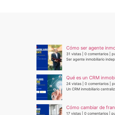
Cómo ser agente inmob
31 vistas
|
0 comentarios
|
pu
Ser agente inmobiliario inde
Qué es un CRM inmobil
24 vistas
|
0 comentarios
|
p
Un CRM inmobiliario centraliz
Cómo cambiar de franq
17 vistas
|
0 comentarios
|
pu