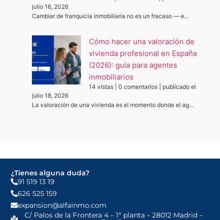
julio 16, 2026
Cambiar de franquicia inmobiliaria no es un fracaso — e...
Cómo hacer una valoración de
vivienda profesional en España
(2026): guía para agentes
inmobiliarios
14 vistas
|
0 comentarios
|
publicado el
julio 18, 2026
La valoración de una vivienda es el momento donde el ag...
¿Tienes alguna duda?
91 519 13 19
626 525 159
expansion@alfainmo.com
C/ Palos de la Frontera 4 – 1ª planta – 28012 Madrid –