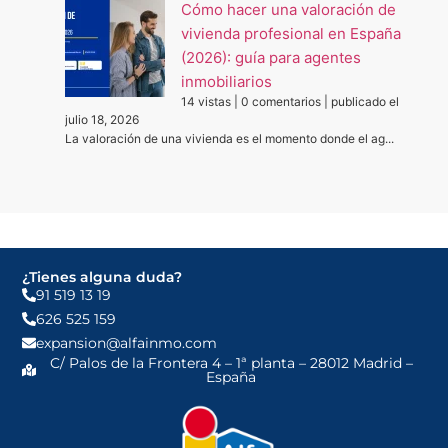
Cómo hacer una valoración de
vivienda profesional en España
(2026): guía para agentes
inmobiliarios
14 vistas
|
0 comentarios
|
publicado el
julio 18, 2026
La valoración de una vivienda es el momento donde el ag...
¿Tienes alguna duda?
91 519 13 19
626 525 159
expansion@alfainmo.com
C/ Palos de la Frontera 4 – 1ª planta – 28012 Madrid –
España