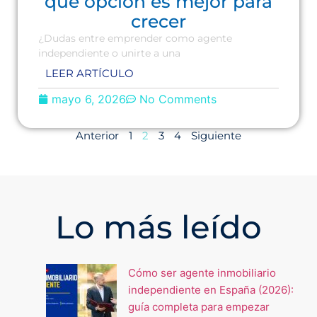
qué opción es mejor para
crecer
¿Dudas entre emprender como agente
independiente o unirte a una
LEER ARTÍCULO
mayo 6, 2026
No Comments
Anterior
1
2
3
4
Siguiente
Lo más leído
Cómo ser agente inmobiliario
independiente en España (2026):
guía completa para empezar