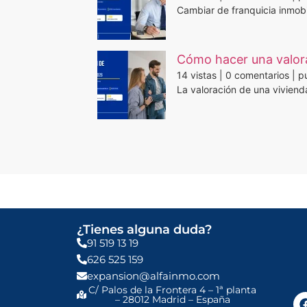
Cambiar de franquicia inmobil
Cómo hacer una valora
14 vistas
|
0 comentarios
|
pu
La valoración de una viviend
¿Tienes alguna duda?
91 519 13 19
626 525 159
expansion@alfainmo.com
C/ Palos de la Frontera 4 – 1ª planta
– 28012 Madrid – España