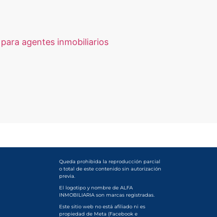
para agentes inmobiliarios
Queda prohibida la reproducción parcial
o total de este contenido sin autorización
previa.
El logotipo y nombre de ALFA
INMOBILIARIA son marcas registradas.
Este sitio web no está afiliado ni es
propiedad de Meta (Facebook e