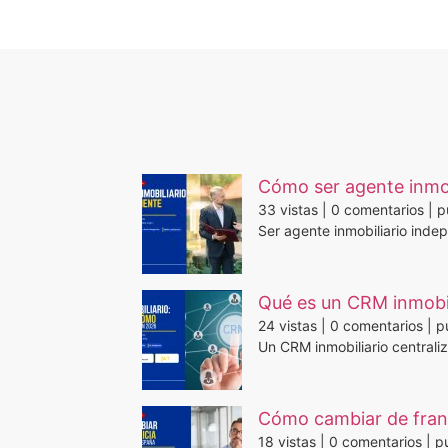
Cómo ser agente inmob
33 vistas
|
0 comentarios
|
p
Ser agente inmobiliario inde
Qué es un CRM inmobil
24 vistas
|
0 comentarios
|
p
Un CRM inmobiliario centraliz
Cómo cambiar de franq
18 vistas
|
0 comentarios
|
pu