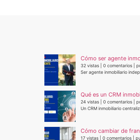
Cómo ser agente inmob
32 vistas
|
0 comentarios
|
p
Ser agente inmobiliario inde
Qué es un CRM inmobil
24 vistas
|
0 comentarios
|
p
Un CRM inmobiliario centraliz
Cómo cambiar de franq
17 vistas
|
0 comentarios
|
pu