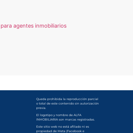
para agentes inmobiliarios
Queda prohibida la reproducción parcial
o total de este contenido sin autorización
previa.
El logotipo y nombre de ALFA
INMOBILIARIA son marcas registradas.
Este sitio web no está afiliado ni es
propiedad de Meta (Facebook e