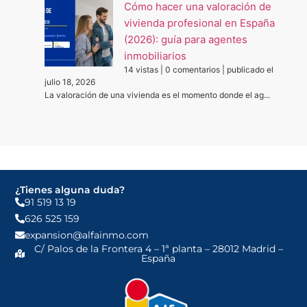
Cómo hacer una valoración de
vivienda profesional en España
(2026): guía para agentes
inmobiliarios
14 vistas
|
0 comentarios
|
publicado el
julio 18, 2026
La valoración de una vivienda es el momento donde el ag...
¿Tienes alguna duda?
91 519 13 19
626 525 159
expansion@alfainmo.com
C/ Palos de la Frontera 4 – 1ª planta – 28012 Madrid –
España