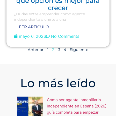
qué opción es mejor para
crecer
¿Dudas entre emprender como agente
independiente o unirte a una
LEER ARTÍCULO
mayo 6, 2026
No Comments
Anterior
1
2
3
4
Siguiente
Lo más leído
Cómo ser agente inmobiliario
independiente en España (2026):
guía completa para empezar