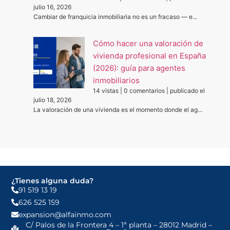
julio 16, 2026
Cambiar de franquicia inmobiliaria no es un fracaso — e...
Cómo hacer una valoración de
vivienda profesional en España
(2026): guía para agentes
inmobiliarios
14 vistas
|
0 comentarios
|
publicado el
julio 18, 2026
La valoración de una vivienda es el momento donde el ag...
¿Tienes alguna duda?
91 519 13 19
626 525 159
expansion@alfainmo.com
C/ Palos de la Frontera 4 – 1ª planta – 28012 Madrid –