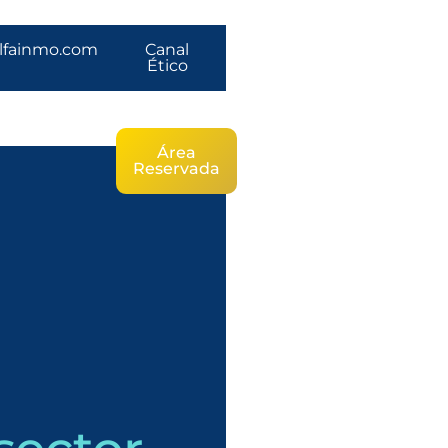
lfainmo.com
Canal
Ético
Área
Reservada