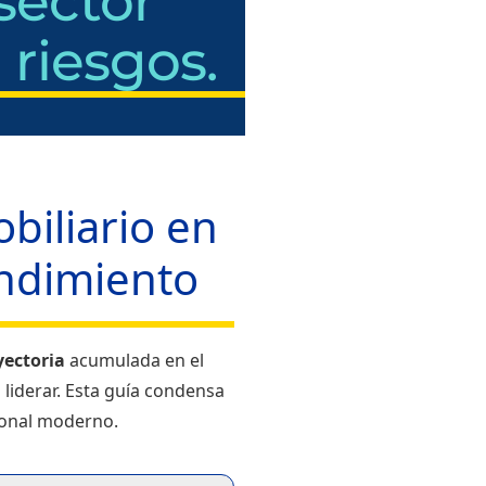
sector
 riesgos.
biliario en
endimiento
yectoria
acumulada en el
 liderar. Esta guía condensa
sional moderno.