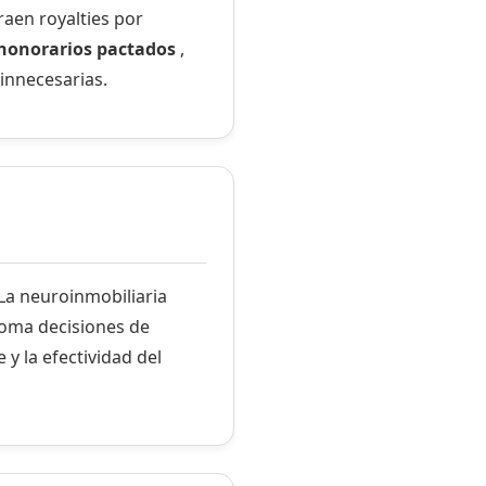
raen royalties por
s honorarios pactados
,
 innecesarias.
La neuroinmobiliaria
 toma decisiones de
 y la efectividad del